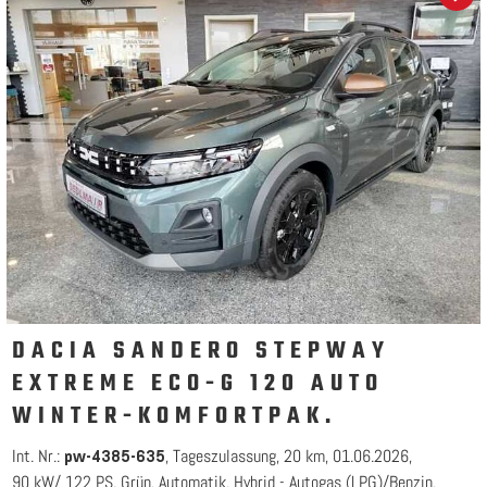
DACIA SANDERO STEPWAY
EXTREME ECO-G 120 AUTO
WINTER-KOMFORTPAK.
Int. Nr.:
Tageszulassung
20 km
01.06.2026
pw-4385-635
90 kW/ 122 PS
Grün
Automatik
Hybrid - Autogas (LPG)/Benzin