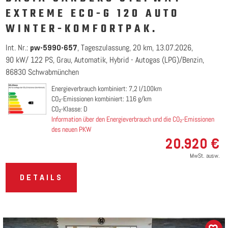
EXTREME ECO-G 120 AUTO
WINTER-KOMFORTPAK.
Int. Nr.:
Tageszulassung
20 km
13.07.2026
pw-5990-657
90 kW/ 122 PS
Grau
Automatik
Hybrid - Autogas (LPG)/Benzin
86830 Schwabmünchen
Energieverbrauch kombiniert: 7,2 l/100km
CO₂-Emissionen kombiniert: 116 g/km
CO₂-Klasse: D
Information über den Energieverbrauch und die CO₂-Emissionen
des neuen PKW
20.920 €
MwSt. ausw.
DETAILS