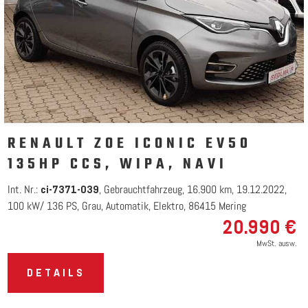
RENAULT ZOE ICONIC EV50
135HP CCS, WIPA, NAVI
Int. Nr.:
Gebrauchtfahrzeug
16.900 km
19.12.2022
ci-7371-039
100 kW/ 136 PS
Grau
Automatik
Elektro
86415 Mering
20.990 €
MwSt. ausw.
DETAILS