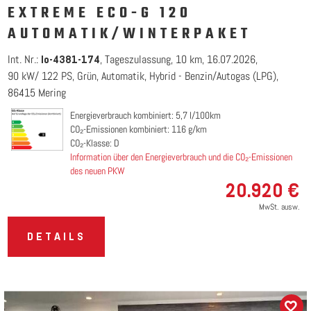
EXTREME ECO-G 120
AUTOMATIK/WINTERPAKET
Int. Nr.:
Tageszulassung
10 km
16.07.2026
lo-4381-174
90 kW/ 122 PS
Grün
Automatik
Hybrid - Benzin/Autogas (LPG)
86415 Mering
Energieverbrauch kombiniert: 5,7 l/100km
CO₂-Emissionen kombiniert: 116 g/km
CO₂-Klasse: D
Information über den Energieverbrauch und die CO₂-Emissionen
des neuen PKW
20.920 €
MwSt. ausw.
DETAILS