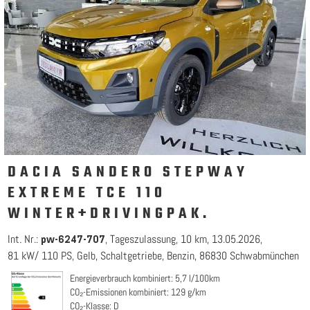
DACIA SANDERO STEPWAY
EXTREME TCE 110
WINTER+DRIVINGPAK.
Int. Nr.:
Tageszulassung
10 km
13.05.2026
pw-6247-707
81 kW/ 110 PS
Gelb
Schaltgetriebe
Benzin
86830 Schwabmünchen
Energieverbrauch kombiniert: 5,7 l/100km
CO₂-Emissionen kombiniert: 129 g/km
CO₂-Klasse: D