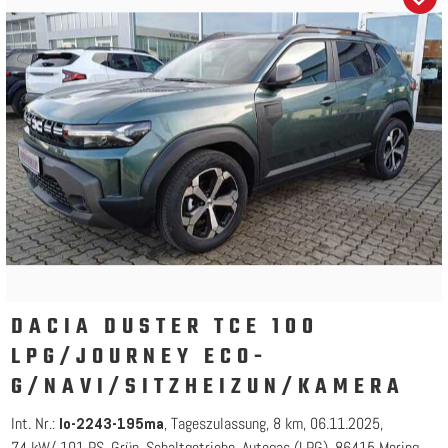
DACIA DUSTER TCE 100
LPG/JOURNEY ECO-
G/NAVI/SITZHEIZUN/KAMERA
Int. Nr.:
Tageszulassung
8 km
06.11.2025
lo-2243-195ma
74 kW/ 101 PS
Grün
Schaltgetriebe
Autogas (LPG)
86415 Mering