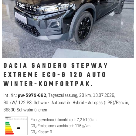
DACIA SANDERO STEPWAY
EXTREME ECO-G 120 AUTO
WINTER-KOMFORTPAK.
Int. Nr.:
Tageszulassung
20 km
13.07.2026
pw-5979-662
90 kW/ 122 PS
Schwarz
Automatik
Hybrid - Autogas (LPG)/Benzin
86830 Schwabmünchen
Energieverbrauch kombiniert: 7,2 l/100km
CO₂-Emissionen kombiniert: 116 g/km
CO₂-Klasse: D