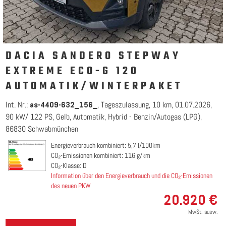
DACIA SANDERO STEPWAY
EXTREME ECO-G 120
AUTOMATIK/WINTERPAKET
Int. Nr.:
Tageszulassung
10 km
01.07.2026
as-4409-632_156_
90 kW/ 122 PS
Gelb
Automatik
Hybrid - Benzin/Autogas (LPG)
86830 Schwabmünchen
Energieverbrauch kombiniert: 5,7 l/100km
CO₂-Emissionen kombiniert: 116 g/km
CO₂-Klasse: D
Information über den Energieverbrauch und die CO₂-Emissionen
des neuen PKW
20.920 €
MwSt. ausw.