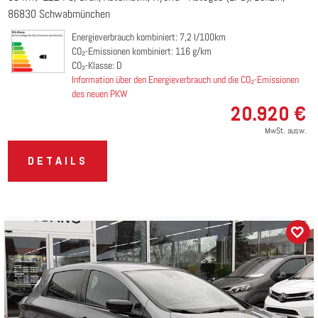
86830 Schwabmünchen
Energieverbrauch kombiniert: 7,2 l/100km
CO₂-Emissionen kombiniert: 116 g/km
CO₂-Klasse: D
Information über den Energieverbrauch und die CO₂-Emissionen
des neuen PKW
20.920 €
MwSt. ausw.
DETAILS