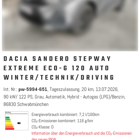
DACIA SANDERO STEPWAY
EXTREME ECO-G 120 AUTO
WINTER/TECHNIK/DRIVING
Int. Nr.:
Tageszulassung
20 km
13.07.2026
pw-5994-651
90 kW/ 122 PS
Grau
Automatik
Hybrid - Autogas (LPG)/Benzin
86830 Schwabmünchen
Energieverbrauch kombiniert: 7,2 l/100km
CO₂-Emissionen kombiniert: 116 g/km
CO₂-Klasse: D
Information über den Energieverbrauch und die CO₂-Emissionen
des neuen PKW