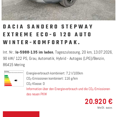
DACIA SANDERO STEPWAY
EXTREME ECO-G 120 AUTO
WINTER-KOMFORTPAK.
Int. Nr.:
Tageszulassung
20 km
13.07.2026
lo-5988-135 im laden
90 kW/ 122 PS
Grau
Automatik
Hybrid - Autogas (LPG)/Benzin
86415 Mering
Energieverbrauch kombiniert: 7,2 l/100km
CO₂-Emissionen kombiniert: 116 g/km
CO₂-Klasse: D
Information über den Energieverbrauch und die CO₂-Emissionen
des neuen PKW
20.920 €
MwSt. ausw.