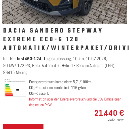
DACIA SANDERO STEPWAY
EXTREME ECO-G 120
AUTOMATIK/WINTERPAKET/DRIV
Int. Nr.:
Tageszulassung
10 km
10.07.2026
lo-4463-124
90 kW/ 122 PS
Gelb
Automatik
Hybrid - Benzin/Autogas (LPG)
86415 Mering
Energieverbrauch kombiniert: 5,7 l/100km
CO₂-Emissionen kombiniert: 116 g/km
CO₂-Klasse: D
Information über den Energieverbrauch und die CO₂-Emissionen
des neuen PKW
21.440 €
MwSt. ausw.