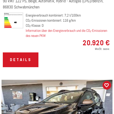
90 kW/ 122 PS
Beige
Automatik
Hybrid - Autogas (LPG)/Benzin
86830 Schwabmünchen
Energieverbrauch kombiniert: 7,2 l/100km
CO₂-Emissionen kombiniert: 116 g/km
CO₂-Klasse: D
Information über den Energieverbrauch und die CO₂-Emissionen
des neuen PKW
20.920 €
MwSt. ausw.
DETAILS