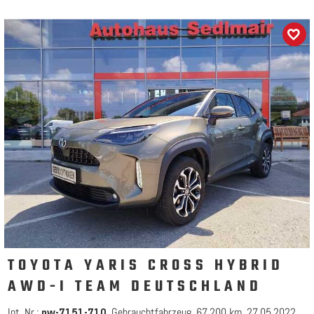
TOYOTA YARIS CROSS HYBRID
AWD-I TEAM DEUTSCHLAND
Int. Nr.:
Gebrauchtfahrzeug
67.200 km
27.05.2022
pw-7151-710