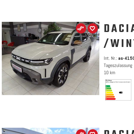
DACI
/WIN
Int. Nr.:
as-415
Tageszulassung
10 km