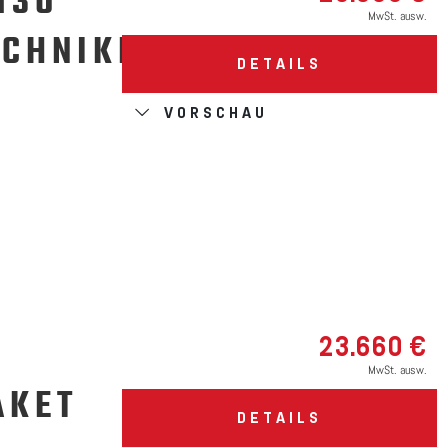
130
MwSt. ausw.
ECHNIKPAKET
DETAILS
VORSCHAU
D
23.660 €
MwSt. ausw.
AKET
DETAILS