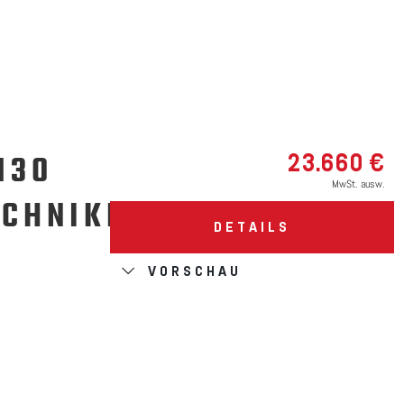
130
23.660 €
MwSt. ausw.
ECHNIKPAKET
DETAILS
VORSCHAU