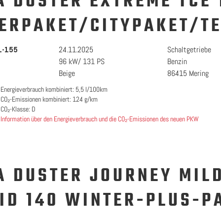
A DUSTER EXTREME TCE 
ERPAKET/CITYPAKET/T
24.11.2025
Schaltgetriebe
1-155
96 kW/ 131 PS
Benzin
Beige
86415 Mering
Energieverbrauch kombiniert: 5,5 l/100km
CO₂-Emissionen kombiniert: 124 g/km
CO₂-Klasse: D
Information über den Energieverbrauch und die CO₂-Emissionen des neuen PKW
A DUSTER JOURNEY MIL
ID 140 WINTER-PLUS-P