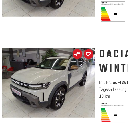
DACI
WINT
Int. Nr.:
as-435
Tageszulassung
10 km