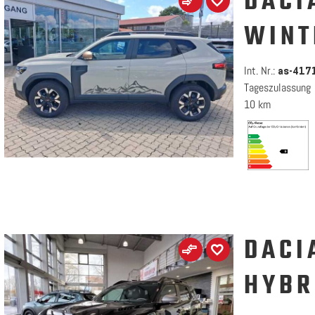
DACI
WINT
Int. Nr.:
as-417
Tageszulassung
10 km
DACI
HYBR