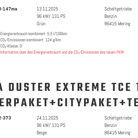
13.11.2025
Schaltgetriebe
3-147ma
96 kW/ 131 PS
Benzin
Grün
86415 Mering
Energieverbrauch kombiniert: 5,5 l/100km
CO₂-Emissionen kombiniert: 124 g/km
CO₂-Klasse: D
Information über den Energieverbrauch und die CO₂-Emissionen des neuen PKW
A DUSTER EXTREME TCE 
ERPAKET+CITYPAKET+T
24.11.2025
Schaltgetriebe
2-373
96 kW/ 131 PS
Benzin
Beige
86415 Mering