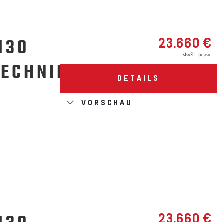
130
23.660 €
MwSt. ausw.
TECHNIKPAKET
DETAILS
VORSCHAU
23.660 €