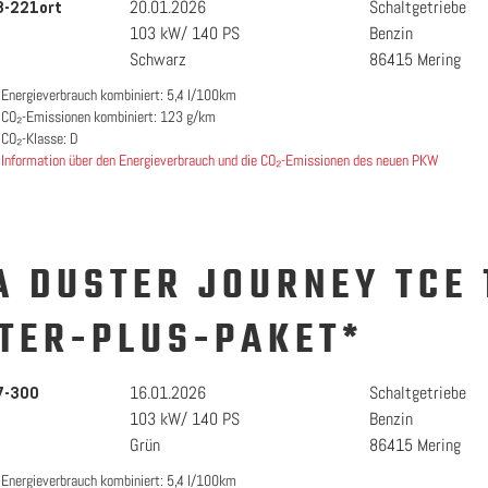
20.01.2026
Schaltgetriebe
3-221ort
103 kW/ 140 PS
Benzin
Schwarz
86415 Mering
Energieverbrauch kombiniert: 5,4 l/100km
CO₂-Emissionen kombiniert: 123 g/km
CO₂-Klasse: D
Information über den Energieverbrauch und die CO₂-Emissionen des neuen PKW
A DUSTER JOURNEY TCE 
TER-PLUS-PAKET*
16.01.2026
Schaltgetriebe
7-300
103 kW/ 140 PS
Benzin
Grün
86415 Mering
Energieverbrauch kombiniert: 5,4 l/100km