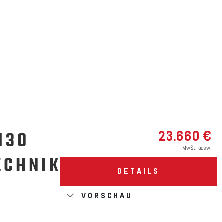
130
23.660 €
MwSt. ausw.
ECHNIKPAKET
DETAILS
VORSCHAU