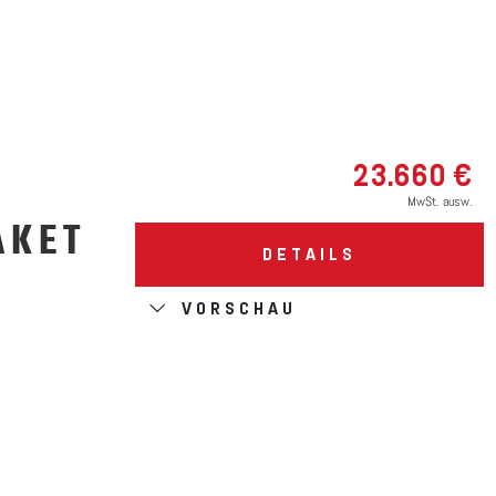
D
23.660 €
MwSt. ausw.
AKET
DETAILS
VORSCHAU