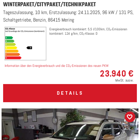
WINTERPAKET/CITYPAKET/TECHNIKPAKET
Tageszulassung, 10 km, Erstzulassung: 24.11.2025, 96 kW / 131 PS,
Schaltgetriebe, Benzin, 86415 Mering
Energieverbrauch kombiniert: 5,5 l/100km, CO₂-Emissionen
kombiniert: 124 g/km, CO₂-Klasse: D
Information über den Energieverbrauch und die CO₂-Emissionen des neuen PKW
23.940 €
MwSt. ausw.
DETAILS