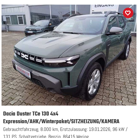
Dacia Duster TCe 130 4x4
Expression/AHK/Winterpaket/SITZHEIZUNG/KAMERA
Gebrauchtfahrzeug, 8.000 km, Erstzulassung: 19.01.2026, 96 kW /
131 PS, Schaltgetriebe, Benzin, 86415 Mering