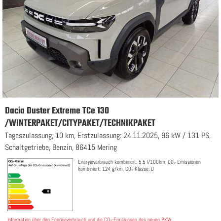
Dacia Duster Extreme TCe 130
/WINTERPAKET/CITYPAKET/TECHNIKPAKET
Tageszulassung, 10 km, Erstzulassung: 24.11.2025, 96 kW / 131 PS,
Schaltgetriebe, Benzin, 86415 Mering
Energieverbrauch kombiniert: 5,5 l/100km, CO₂-Emissionen
kombiniert: 124 g/km, CO₂-Klasse: D
Information über den Energieverbrauch und die CO₂-Emissionen des neuen PKW