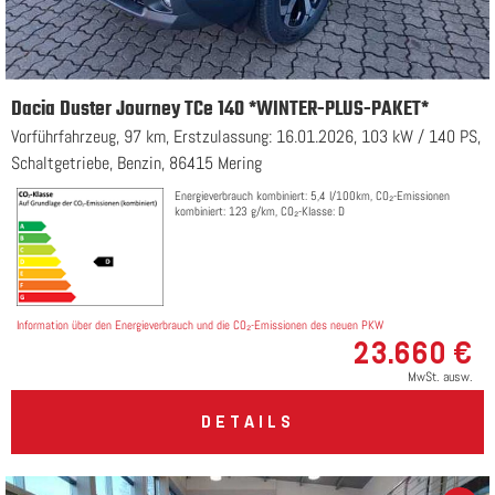
Dacia Duster Journey TCe 140 *WINTER-PLUS-PAKET*
Vorführfahrzeug, 97 km, Erstzulassung: 16.01.2026, 103 kW / 140 PS,
Schaltgetriebe, Benzin, 86415 Mering
Energieverbrauch kombiniert: 5,4 l/100km, CO₂-Emissionen
kombiniert: 123 g/km, CO₂-Klasse: D
Information über den Energieverbrauch und die CO₂-Emissionen des neuen PKW
23.660 €
MwSt. ausw.
DETAILS