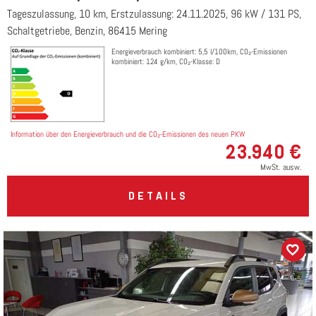
Tageszulassung, 10 km, Erstzulassung: 24.11.2025, 96 kW / 131 PS,
Schaltgetriebe, Benzin, 86415 Mering
Energieverbrauch kombiniert: 5,5 l/100km, CO₂-Emissionen
kombiniert: 124 g/km, CO₂-Klasse: D
Information über den Energieverbrauch und die CO₂-Emissionen des neuen PKW
23.940 €
MwSt. ausw.
DETAILS