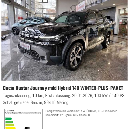
Dacia Duster Journey mild Hybrid 140 WINTER-PLUS-PAKET
Tageszulassung, 10 km, Erstzulassung: 20.01.2026, 103 kW / 140 PS,
Schaltgetriebe, Benzin, 86415 Mering
Energieverbrauch kombiniert: 5,4 l/100km, CO₂-Emissionen
kombiniert: 123 g/km, CO₂-Klasse: D