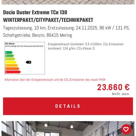
Dacia Duster Extreme TCe 130
WINTERPAKET/CITYPAKET/TECHNIKPAKET
Tageszulassung, 10 km, Erstzulassung: 24.11.2025, 96 kW / 131 PS,
Schaltgetriebe, Benzin, 86415 Mering
Energieverbrauch kombiniert: 5,5 l/100km, CO₂-Emissionen
kombiniert: 124 g/km, CO₂-Klasse: D
Information über den Energieverbrauch und die CO₂-Emissionen des neuen PKW
23.660 €
MwSt. ausw.
DETAILS