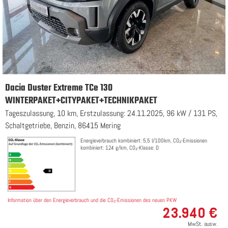
Dacia Duster Extreme TCe 130
WINTERPAKET+CITYPAKET+TECHNIKPAKET
Tageszulassung, 10 km, Erstzulassung: 24.11.2025, 96 kW / 131 PS,
Schaltgetriebe, Benzin, 86415 Mering
Energieverbrauch kombiniert: 5,5 l/100km, CO₂-Emissionen
kombiniert: 124 g/km, CO₂-Klasse: D
Information über den Energieverbrauch und die CO₂-Emissionen des neuen PKW
23.940 €
MwSt. ausw.