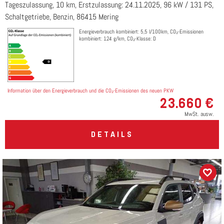
Tageszulassung, 10 km, Erstzulassung: 24.11.2025, 96 kW / 131 PS,
Schaltgetriebe, Benzin, 86415 Mering
Energieverbrauch kombiniert: 5,5 l/100km, CO₂-Emissionen
kombiniert: 124 g/km, CO₂-Klasse: D
Information über den Energieverbrauch und die CO₂-Emissionen des neuen PKW
23.660 €
MwSt. ausw.
DETAILS