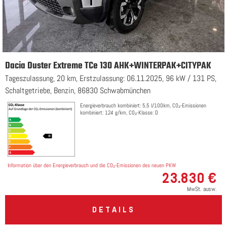
Dacia Duster Extreme TCe 130 AHK+WINTERPAK+CITYPAK
Tageszulassung, 20 km, Erstzulassung: 06.11.2025, 96 kW / 131 PS,
Schaltgetriebe, Benzin, 86830 Schwabmünchen
Energieverbrauch kombiniert: 5,5 l/100km, CO₂-Emissionen
kombiniert: 124 g/km, CO₂-Klasse: D
Information über den Energieverbrauch und die CO₂-Emissionen des neuen PKW
23.830 €
MwSt. ausw.
DETAILS