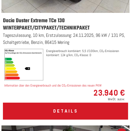
Dacia Duster Extreme TCe 130
WINTERPAKET/CITYPAKET/TECHNIKPAKET
Tageszulassung, 10 km, Erstzulassung: 24.11.2025, 96 kW / 131 PS,
Schaltgetriebe, Benzin, 86415 Mering
Energieverbrauch kombiniert: 5,5 l/100km, CO₂-Emissionen
kombiniert: 124 g/km, CO₂-Klasse: D
Information über den Energieverbrauch und die CO₂-Emissionen des neuen PKW
23.940 €
MwSt. ausw.
DETAILS