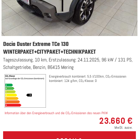
Dacia Duster Extreme TCe 130
WINTERPAKET+CITYPAKET+TECHNIKPAKET
Tageszulassung, 10 km, Erstzulassung: 24.11.2025, 96 kW / 131 PS,
Schaltgetriebe, Benzin, 86415 Mering
Energieverbrauch kombiniert: 5,5 l/100km, CO₂-Emissionen
kombiniert: 124 g/km, CO₂-Klasse: D
Information über den Energieverbrauch und die CO₂-Emissionen des neuen PKW
23.660 €
MwSt. ausw.