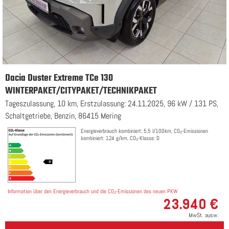
Dacia Duster Extreme TCe 130
WINTERPAKET/CITYPAKET/TECHNIKPAKET
Tageszulassung, 10 km, Erstzulassung: 24.11.2025, 96 kW / 131 PS,
Schaltgetriebe, Benzin, 86415 Mering
Energieverbrauch kombiniert: 5,5 l/100km, CO₂-Emissionen
kombiniert: 124 g/km, CO₂-Klasse: D
Information über den Energieverbrauch und die CO₂-Emissionen des neuen PKW
23.940 €
MwSt. ausw.