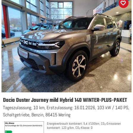
Dacia Duster Journey mild Hybrid 140 WINTER-PLUS-PAKET
Tageszulassung, 10 km, Erstzulassung: 16.01.2026, 103 kW / 140 PS,
Schaltgetriebe, Benzin, 86415 Mering
Energieverbrauch kombiniert: 5,4 l/100km, CO₂-Emissionen
kombiniert: 123 g/km, CO₂-Klasse: D