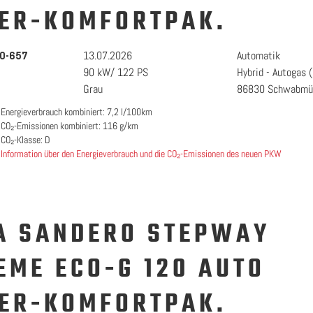
ER-KOMFORTPAK.
13.07.2026
Automatik
0-657
90 kW/ 122 PS
Hybrid - Autogas 
Grau
86830 Schwabmü
Energieverbrauch kombiniert: 7,2 l/100km
CO₂-Emissionen kombiniert: 116 g/km
CO₂-Klasse: D
Information über den Energieverbrauch und die CO₂-Emissionen des neuen PKW
A SANDERO STEPWAY
EME ECO-G 120 AUTO
ER-KOMFORTPAK.