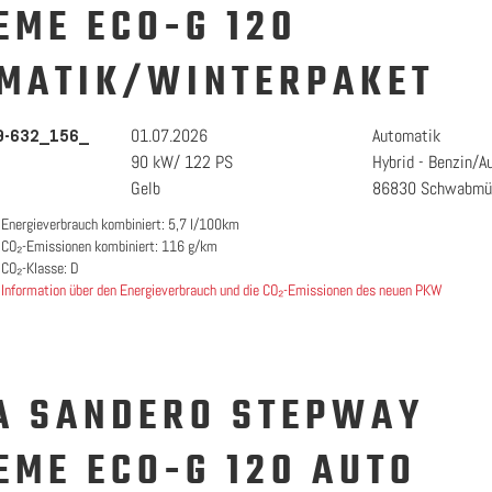
EME ECO-G 120
MATIK/WINTERPAKET
01.07.2026
Automatik
9-632_156_
90 kW/ 122 PS
Hybrid - Benzin/A
Gelb
86830 Schwabmü
Energieverbrauch kombiniert: 5,7 l/100km
CO₂-Emissionen kombiniert: 116 g/km
CO₂-Klasse: D
Information über den Energieverbrauch und die CO₂-Emissionen des neuen PKW
A SANDERO STEPWAY
EME ECO-G 120 AUTO