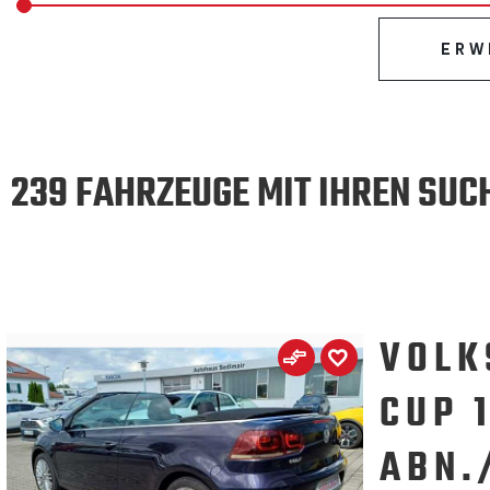
ERW
239 FAHRZEUGE MIT IHREN SUC
VOLK
CUP 
ABN.