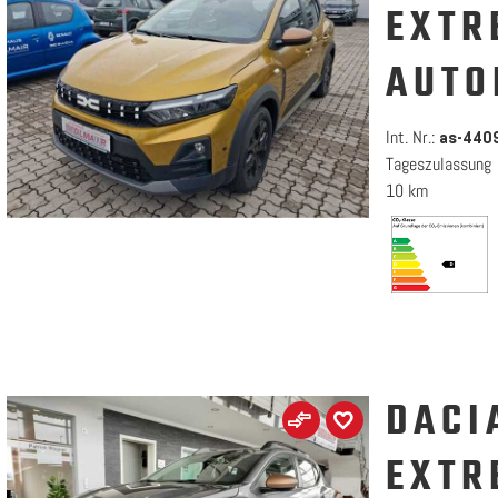
EXTR
AUTO
Int. Nr.:
as-440
Tageszulassung
10 km
DACI
EXTR