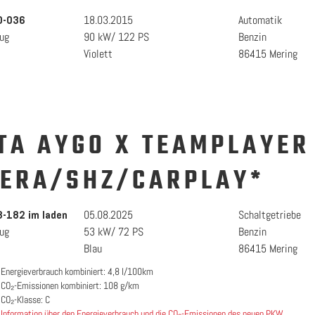
18.03.2015
Automatik
0-036
ug
90 kW/ 122 PS
Benzin
Violett
86415 Mering
TA AYGO X TEAMPLAYER
ERA/SHZ/CARPLAY*
05.08.2025
Schaltgetriebe
-182 im laden
ug
53 kW/ 72 PS
Benzin
Blau
86415 Mering
Energieverbrauch kombiniert: 4,8 l/100km
CO₂-Emissionen kombiniert: 108 g/km
CO₂-Klasse: C
Information über den Energieverbrauch und die CO₂-Emissionen des neuen PKW