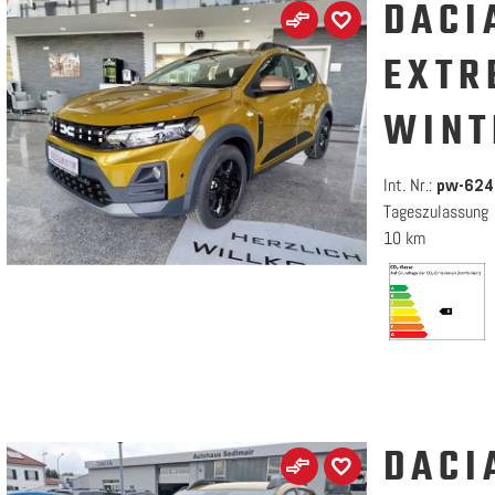
DACI
EXTR
WINT
Int. Nr.:
pw-624
Tageszulassung
10 km
DACI