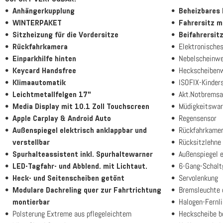
Anhängerkupplung
Beheizbares 
WINTERPAKET
Fahrersitz m
Sitzheizung für die Vordersitze
Beifahrersit
Elektronische
Rückfahrkamera
Nebelscheinwe
Einparkhilfe hinten
Heckscheiben
Keycard Handsfree
ISOFIX-Kinders
Klimaautomatik
Akt.Notbremsa
Leichtmetallfelgen 17"
Müdigkeitswar
Media Display mit 10.1 Zoll Touchscreen
Regensensor
Apple Carplay & Android Auto
Rückfahrkame
Außenspiegel elektrisch anklappbar und
Rücksitzlehne
verstellbar
Außenspiegel el
Spurhalteassistent inkl. Spurhaltewarner
6-Gang-Schalt
LED-Tagfahr- und Abblend. mit Lichtaut.
Servolenkung
Heck- und Seitenscheiben getönt
Bremsleuchte 
Modulare Dachreling quer zur Fahrtrichtung
Halogen-Fernli
montierbar
Polsterung Extreme aus pflegeleichtem
Heckscheibe b