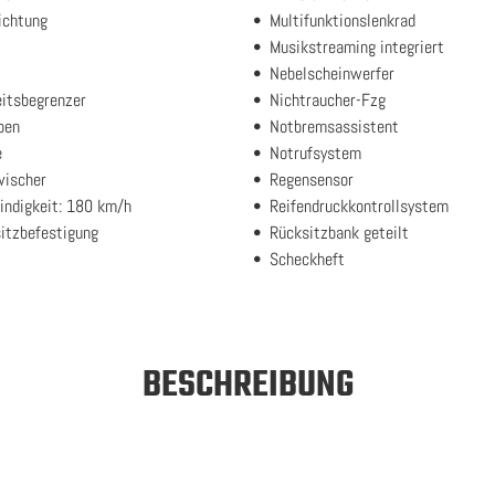
ichtung
Multifunktionslenkrad
Musikstreaming integriert
Nebelscheinwerfer
itsbegrenzer
Nichtraucher-Fzg
ben
Notbremsassistent
e
Notrufsystem
wischer
Regensensor
ndigkeit: 180 km/h
Reifendruckkontrollsystem
itzbefestigung
Rücksitzbank geteilt
Scheckheft
BESCHREIBUNG