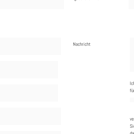
Nachricht
Ic
fü
ve
Si
da