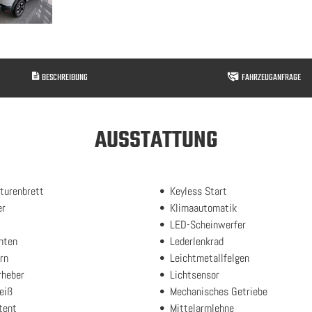
BESCHREIBUNG
FAHRZEUGANFRAGE
AUSSTATTUNG
turenbrett
Keyless Start
er
Klimaautomatik
LED-Scheinwerfer
inten
Lederlenkrad
rn
Leichtmetallfelgen
rheber
Lichtsensor
eiß
Mechanisches Getriebe
tent
Mittelarmlehne