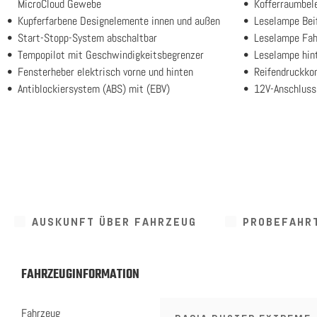
MicroCloud Gewebe
Kofferraumbel
Kupferfarbene Designelemente innen und außen
Leselampe Bei
Start-Stopp-System abschaltbar
Leselampe Fah
Tempopilot mit Geschwindigkeitsbegrenzer
Leselampe hin
Fensterheber elektrisch vorne und hinten
Reifendruckkon
Antiblockiersystem (ABS) mit (EBV)
12V-Anschluss
AUSKUNFT ÜBER FAHRZEUG
PROBEFAHR
FAHRZEUGINFORMATION
Fahrzeug