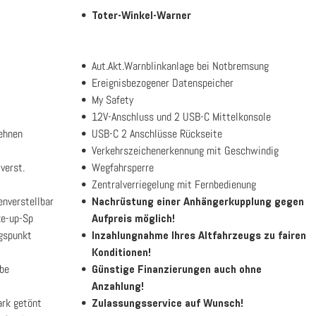
Toter-Winkel-Warner
Aut.Akt.Warnblinkanlage bei Notbremsung
Ereignisbezogener Datenspeicher
My Safety
12V-Anschluss und 2 USB-C Mittelkonsole
lehnen
USB-C 2 Anschlüsse Rückseite
Verkehrszeichenerkennung mit Geschwindig
verst.
Wegfahrsperre
Zentralverriegelung mit Fernbedienung
enverstellbar
Nachrüstung einer Anhängerkupplung gegen
ke-up-Sp
Aufpreis möglich!
ngspunkt
Inzahlungnahme Ihres Altfahrzeugs zu fairen
Konditionen!
rbe
Günstige Finanzierungen auch ohne
Anzahlung!
ark getönt
Zulassungsservice auf Wunsch!