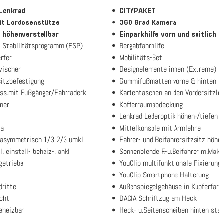
Lenkrad
CITYPAKET
it Lordosenstütze
360 Grad Kamera
z höhenverstellbar
Einparkhilfe vorn und seitlich
s Stabilitätsprogramm (ESP)
Bergabfahrhilfe
rfer
Mobilitäts-Set
wischer
Designelemente innen (Extreme)
itzbefestigung
Gummifußmatten vorne & hinten
ss.mit Fußgänger/Fahrraderk
Kartentaschen an den Vordersitz
ner
Kofferraumabdeckung
Lenkrad Lederoptik höhen-/tiefen 
ra
Mittelkonsole mit Armlehne
 asymmetrisch 1/3 2/3 umkl
Fahrer- und Beifahrersitzsitz höh
. einstell- beheiz-, ankl
Sonnenblende F.-u.Beifahrer m.Ma
getriebe
YouClip multifunktionale Fixieru
YouClip Smartphone Halterung
dritte
Außenspiegelgehäuse in Kupferfa
cht
DACIA Schriftzug am Heck
eheizbar
Heck- u.Seitenscheiben hinten st