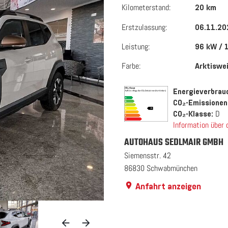
Kilometerstand:
20 km
Erstzulassung:
06.11.20
Leistung:
96 kW / 
Farbe:
Arktiswe
Energieverbrauc
CO₂-Emissionen
D
CO₂-Klasse:
Information über
AUTOHAUS SEDLMAIR GMBH
Siemensstr. 42
86830 Schwabmünchen
Anfahrt anzeigen