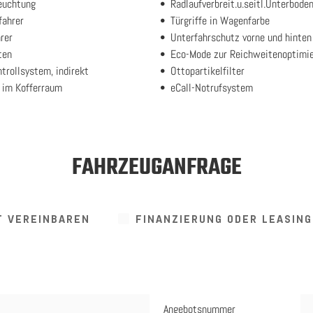
euchtung
Radlaufverbreit.u.seitl.Unterbode
fahrer
Türgriffe in Wagenfarbe
rer
Unterfahrschutz vorne und hinten
ten
Eco-Mode zur Reichweitenoptimi
trollsystem, indirekt
Ottopartikelfilter
 im Kofferraum
eCall-Notrufsystem
FAHRZEUGANFRAGE
T VEREINBAREN
FINANZIERUNG ODER LEASIN
Angebotsnummer