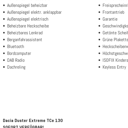
Außenspiegel beheizbar
Freisprecheinr
Außenspiegel elektr. anklappbar
Frontantrieb
Außenspiegel elektrisch
Garantie
Beheizbare Heckscheibe
Geschwindigke
Beheizbares Lenkrad
Getönte Schei
Berganfahrassistent
Grüne Plakett
Bluetooth
Heckscheiben
Bordcomputer
Höchstgeschwi
DAB Radio
ISOFIX Kinders
Dachreling
Keyless Entry
Dacia Duster Extreme TCe 130
SOFORT VERFÜGBAR!