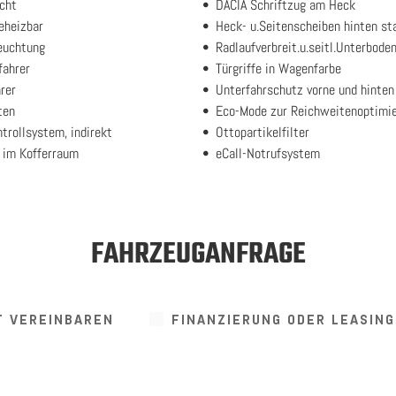
cht
DACIA Schriftzug am Heck
eheizbar
Heck- u.Seitenscheiben hinten st
euchtung
Radlaufverbreit.u.seitl.Unterbode
fahrer
Türgriffe in Wagenfarbe
rer
Unterfahrschutz vorne und hinten
ten
Eco-Mode zur Reichweitenoptimi
trollsystem, indirekt
Ottopartikelfilter
 im Kofferraum
eCall-Notrufsystem
FAHRZEUGANFRAGE
T VEREINBAREN
FINANZIERUNG ODER LEASIN