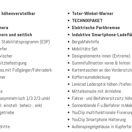
z höhenverstellbar
Toter-Winkel-Warner
TECHNIKPAKET
mera
Elektrische Parkbremse
vorn und seitlich
Induktive Smartphone-Ladefl
s Stabilitätsprogramm (ESP)
Bergabfahrhilfe
rfer
Mobilitäts-Set
wischer
Designelemente innen (Extreme)
itzbefestigung
Gummifußmatten vorne & hinten
ss.mit Fußgänger/Fahrraderk
Kartentaschen an den Vordersitz
ner
Kofferraumabdeckung
Lenkrad Lederoptik höhen-/tiefen 
ra
Mittelkonsole mit Armlehne
 asymmetrisch 1/3 2/3 umkl
Fahrer- und Beifahrersitzsitz höh
. einstell- beheiz-, ankl
Sonnenblende F.-u.Beifahrer m.Ma
getriebe
YouClip multifunktionale Fixieru
YouClip Smartphone Halterung
dritte
Außenspiegelgehäuse in Kupferfa