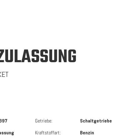
ZULASSUNG
KET
Getriebe:
-397
Schaltgetriebe
Kraftstoffart:
assung
Benzin