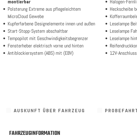
Halogen-Fernli
montierbar
Polsterung Extreme aus pflegeleichtem
Heckscheibe b
MicroCloud Gewebe
Kofferraumbel
Kupferfarbene Designelemente innen und außen
Leselampe Bei
Start-Stopp-System abschaltbar
Leselampe Fah
Tempopilot mit Geschwindigkeitsbegrenzer
Leselampe hin
Fensterheber elektrisch vorne und hinten
Reifendruckkon
Antiblockiersystem (ABS) mit (EBV)
12V-Anschluss
AUSKUNFT ÜBER FAHRZEUG
PROBEFAHR
FAHRZEUGINFORMATION