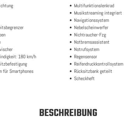
ichtung
Multifunktionslenkrad
Musikstreaming integriert
Navigationssystem
itsbegrenzer
Nebelscheinwerfer
ben
Nichtraucher-Fzg
e
Notbremsassistent
wischer
Notrufsystem
ndigkeit: 180 km/h
Regensensor
itzbefestigung
Reifendruckkontrollsystem
en für Smartphones
Rücksitzbank geteilt
Scheckheft
BESCHREIBUNG