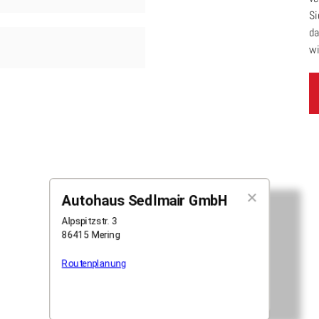
Si
da
wi