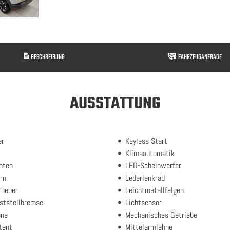
BESCHREIBUNG
FAHRZEUGANFRAGE
AUSSTATTUNG
er
Keyless Start
Klimaautomatik
inten
LED-Scheinwerfer
rn
Lederlenkrad
rheber
Leichtmetallfelgen
eststellbremse
Lichtsensor
one
Mechanisches Getriebe
tent
Mittelarmlehne