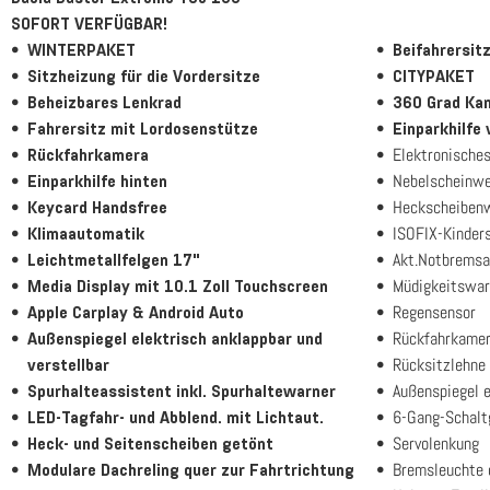
SOFORT VERFÜGBAR!
WINTERPAKET
Beifahrersit
Sitzheizung für die Vordersitze
CITYPAKET
Beheizbares Lenkrad
360 Grad Ka
Fahrersitz mit Lordosenstütze
Einparkhilfe 
Elektronische
Rückfahrkamera
Nebelscheinwe
Einparkhilfe hinten
Heckscheiben
Keycard Handsfree
ISOFIX-Kinders
Klimaautomatik
Akt.Notbremsa
Leichtmetallfelgen 17"
Müdigkeitswar
Media Display mit 10.1 Zoll Touchscreen
Regensensor
Apple Carplay & Android Auto
Rückfahrkame
Außenspiegel elektrisch anklappbar und
Rücksitzlehne
verstellbar
Außenspiegel el
Spurhalteassistent inkl. Spurhaltewarner
6-Gang-Schalt
LED-Tagfahr- und Abblend. mit Lichtaut.
Servolenkung
Heck- und Seitenscheiben getönt
Bremsleuchte 
Modulare Dachreling quer zur Fahrtrichtung