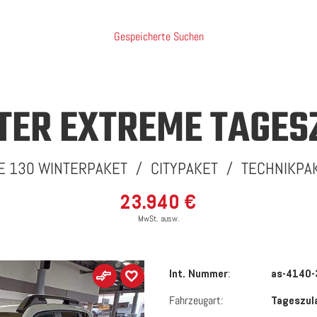
Gespeicherte Suchen
TER EXTREME
TAGES
E 130 WINTERPAKET / CITYPAKET / TECHNIKPA
23.940 €
MwSt. ausw.
:
Int. Nummer
as-4140
Fahrzeugart:
Tageszul