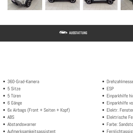
AUSSTATTUNG
360-Grad-Kamera
Drehzahlmess
5 Sitze
ESP
5 Türen
Einparkhilfe h
6 Gänge
Einparkhilfe vo
6x Airbags (Front + Seiten + Kopf)
Elektr. Fenste
ABS
Elektrische F
Abstandswarner
Farbe: Sandst
Aufmerksamkeitsassistent
Fernlichtassis