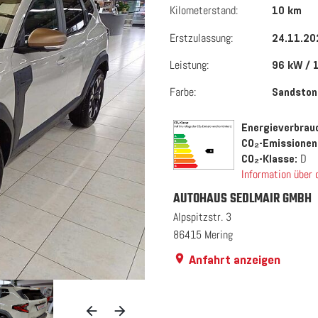
Kilometerstand:
10 km
Erstzulassung:
24.11.20
Leistung:
96 kW / 
Farbe:
Sandston
Energieverbrauc
CO₂-Emissionen
D
CO₂-Klasse:
Information über
AUTOHAUS SEDLMAIR GMBH
Alpspitzstr. 3
86415 Mering
Anfahrt anzeigen