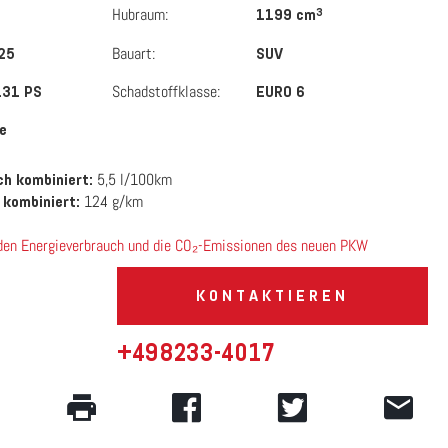
Hubraum:
3
1199 cm
Bauart:
25
SUV
Schadstoffklasse:
131 PS
EURO 6
e
5,5 l/100km
h kombiniert:
124 g/km
 kombiniert:
 den Energieverbrauch und die CO₂-Emissionen des neuen PKW
KONTAKTIEREN
+498233-4017