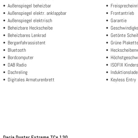
Außenspiegel beheizbar
Freisprecheinr
Außenspiegel elektr. anklappbar
Frontantrieb
Außenspiegel elektrisch
Garantie
Beheizbare Heckscheibe
Geschwindigke
Beheizbares Lenkrad
Getönte Schei
Berganfahrassistent
Grüne Plakett
Bluetooth
Heckscheiben
Bordcomputer
Höchstgeschwi
DAB Radio
ISOFIX Kinders
Dachreling
Induktionslad
Digitales Armaturenbrett
Keyless Entry
Dacia Duster Extreme TCe 130