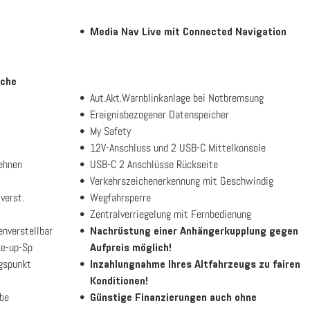
Media Nav Live mit Connected Navigation
äche
Aut.Akt.Warnblinkanlage bei Notbremsung
Ereignisbezogener Datenspeicher
My Safety
12V-Anschluss und 2 USB-C Mittelkonsole
lehnen
USB-C 2 Anschlüsse Rückseite
Verkehrszeichenerkennung mit Geschwindig
verst.
Wegfahrsperre
Zentralverriegelung mit Fernbedienung
enverstellbar
Nachrüstung einer Anhängerkupplung gegen
ke-up-Sp
Aufpreis möglich!
ngspunkt
Inzahlungnahme Ihres Altfahrzeugs zu fairen
Konditionen!
rbe
Günstige Finanzierungen auch ohne