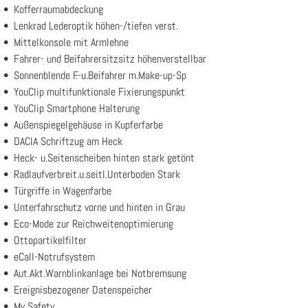
Kofferraumabdeckung
Lenkrad Lederoptik höhen-/tiefen verst.
Mittelkonsole mit Armlehne
Fahrer- und Beifahrersitzsitz höhenverstellbar
Sonnenblende F.-u.Beifahrer m.Make-up-Sp
YouClip multifunktionale Fixierungspunkt
YouClip Smartphone Halterung
Außenspiegelgehäuse in Kupferfarbe
DACIA Schriftzug am Heck
Heck- u.Seitenscheiben hinten stark getönt
Radlaufverbreit.u.seitl.Unterboden Stark
Türgriffe in Wagenfarbe
Unterfahrschutz vorne und hinten in Grau
Eco-Mode zur Reichweitenoptimierung
Ottopartikelfilter
eCall-Notrufsystem
Aut.Akt.Warnblinkanlage bei Notbremsung
Ereignisbezogener Datenspeicher
My Safety