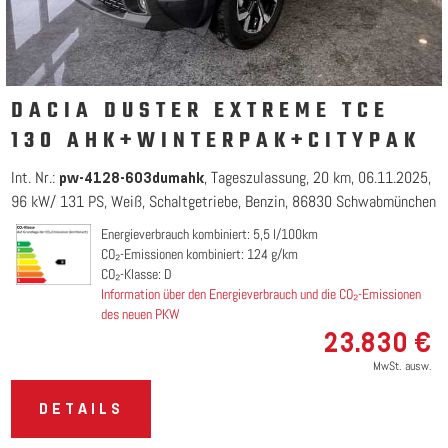
DACIA DUSTER EXTREME TCE
130 AHK+WINTERPAK+CITYPAK
Int. Nr.:
Tageszulassung
20 km
06.11.2025
pw-4128-603dumahk
96 kW/ 131 PS
Weiß
Schaltgetriebe
Benzin
86830 Schwabmünchen
Energieverbrauch kombiniert: 5,5 l/100km
CO₂-Emissionen kombiniert: 124 g/km
CO₂-Klasse: D
Information über den Energieverbrauch und die CO₂-Emissionen
des neuen PKW
23.830 €
MwSt. ausw.
DETAILS