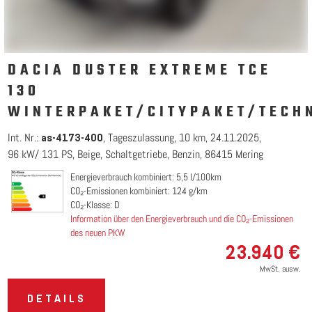
DACIA DUSTER EXTREME TCE
130
WINTERPAKET/CITYPAKET/TECH
Int. Nr.:
Tageszulassung
10 km
24.11.2025
as-4173-400
96 kW/ 131 PS
Beige
Schaltgetriebe
Benzin
86415 Mering
Energieverbrauch kombiniert: 5,5 l/100km
CO₂-Emissionen kombiniert: 124 g/km
CO₂-Klasse: D
Information über den Energieverbrauch und die CO₂-Emissionen
des neuen PKW
23.940 €
MwSt. ausw.
DETAILS