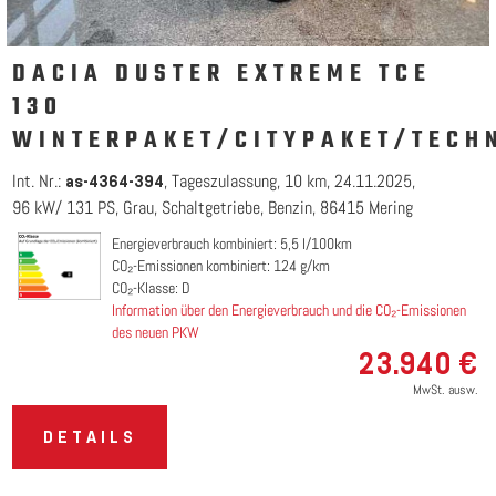
DACIA DUSTER EXTREME TCE
130
WINTERPAKET/CITYPAKET/TECH
Int. Nr.:
Tageszulassung
10 km
24.11.2025
as-4364-394
96 kW/ 131 PS
Grau
Schaltgetriebe
Benzin
86415 Mering
Energieverbrauch kombiniert: 5,5 l/100km
CO₂-Emissionen kombiniert: 124 g/km
CO₂-Klasse: D
Information über den Energieverbrauch und die CO₂-Emissionen
des neuen PKW
23.940 €
MwSt. ausw.
DETAILS