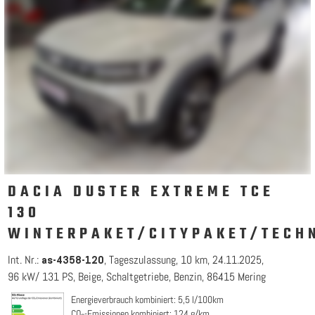
DACIA DUSTER EXTREME TCE
130
WINTERPAKET/CITYPAKET/TECH
Int. Nr.:
Tageszulassung
10 km
24.11.2025
as-4358-120
96 kW/ 131 PS
Beige
Schaltgetriebe
Benzin
86415 Mering
Energieverbrauch kombiniert: 5,5 l/100km
CO₂-Emissionen kombiniert: 124 g/km