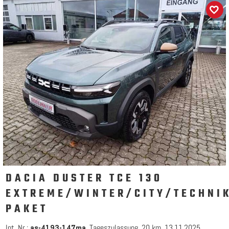
DACIA DUSTER TCE 130
EXTREME/WINTER/CITY/TECHNI
PAKET
Int. Nr.:
Tageszulassung
20 km
13.11.2025
as-4193-147ma