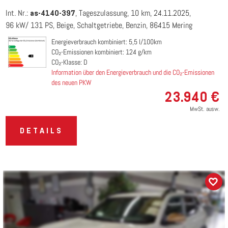
Int. Nr.:
Tageszulassung
10 km
24.11.2025
as-4140-397
96 kW/ 131 PS
Beige
Schaltgetriebe
Benzin
86415 Mering
Energieverbrauch kombiniert: 5,5 l/100km
CO₂-Emissionen kombiniert: 124 g/km
CO₂-Klasse: D
Information über den Energieverbrauch und die CO₂-Emissionen
des neuen PKW
23.940 €
MwSt. ausw.
DETAILS