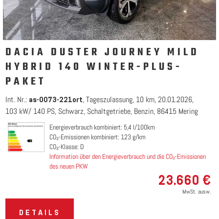
DACIA DUSTER JOURNEY MILD
HYBRID 140 WINTER-PLUS-
PAKET
Int. Nr.:
Tageszulassung
10 km
20.01.2026
as-0073-221ort
103 kW/ 140 PS
Schwarz
Schaltgetriebe
Benzin
86415 Mering
Energieverbrauch kombiniert: 5,4 l/100km
CO₂-Emissionen kombiniert: 123 g/km
CO₂-Klasse: D
Information über den Energieverbrauch und die CO₂-Emissionen
des neuen PKW
23.660 €
MwSt. ausw.
DETAILS