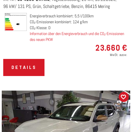
96 kW/ 131 PS
Grün
Schaltgetriebe
Benzin
86415 Mering
Energieverbrauch kombiniert: 5,5 l/100km
CO₂-Emissionen kombiniert: 124 g/km
CO₂-Klasse: D
Information über den Energieverbrauch und die CO₂-Emissionen
des neuen PKW
23.660 €
MwSt. ausw.
DETAILS