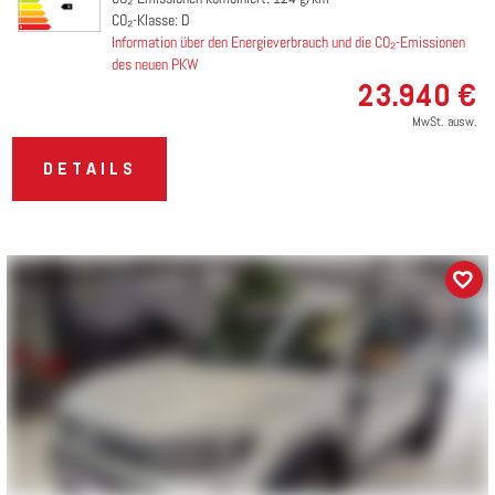
CO₂-Klasse: D
Information über den Energieverbrauch und die CO₂-Emissionen
des neuen PKW
23.940 €
MwSt. ausw.
DETAILS