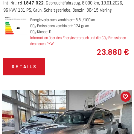
Int. Nr.:
Gebrauchtfahrzeug
8.000 km
19.01.2026
rd-1847-022
96 kW/ 131 PS
Grün
Schaltgetriebe
Benzin
86415 Mering
Energieverbrauch kombiniert: 5,5 l/100km
CO₂-Emissionen kombiniert: 124 g/km
CO₂-Klasse: D
Information über den Energieverbrauch und die CO₂-Emissionen
des neuen PKW
23.880 €
DETAILS