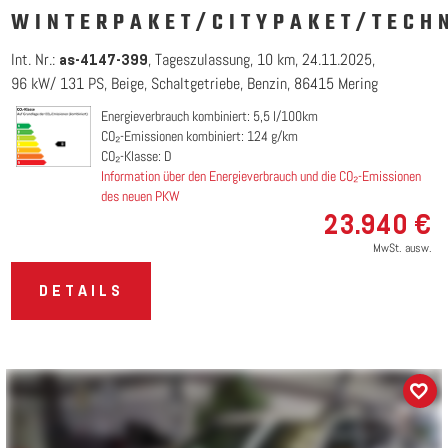
WINTERPAKET/CITYPAKET/TECH
Int. Nr.:
Tageszulassung
10 km
24.11.2025
as-4147-399
96 kW/ 131 PS
Beige
Schaltgetriebe
Benzin
86415 Mering
Energieverbrauch kombiniert: 5,5 l/100km
CO₂-Emissionen kombiniert: 124 g/km
CO₂-Klasse: D
Information über den Energieverbrauch und die CO₂-Emissionen
des neuen PKW
23.940 €
MwSt. ausw.
DETAILS