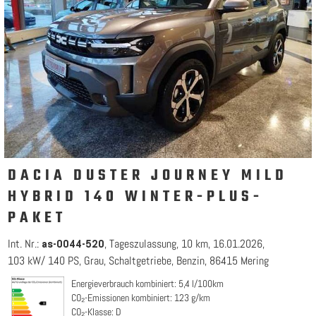
DACIA DUSTER JOURNEY MILD
HYBRID 140 WINTER-PLUS-
PAKET
Int. Nr.:
Tageszulassung
10 km
16.01.2026
as-0044-520
103 kW/ 140 PS
Grau
Schaltgetriebe
Benzin
86415 Mering
Energieverbrauch kombiniert: 5,4 l/100km
CO₂-Emissionen kombiniert: 123 g/km
CO₂-Klasse: D