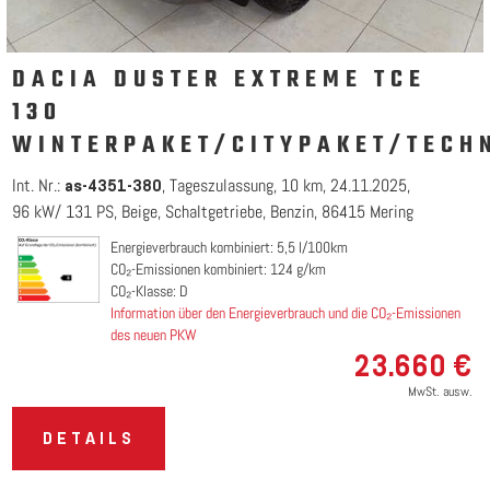
DACIA DUSTER EXTREME TCE
130
WINTERPAKET/CITYPAKET/TECH
Int. Nr.:
Tageszulassung
10 km
24.11.2025
as-4351-380
96 kW/ 131 PS
Beige
Schaltgetriebe
Benzin
86415 Mering
Energieverbrauch kombiniert: 5,5 l/100km
CO₂-Emissionen kombiniert: 124 g/km
CO₂-Klasse: D
Information über den Energieverbrauch und die CO₂-Emissionen
des neuen PKW
23.660 €
MwSt. ausw.
DETAILS